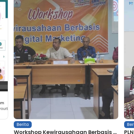
Berita
Ber
Workshop Kewirausahaan Berbasis ...
PLN