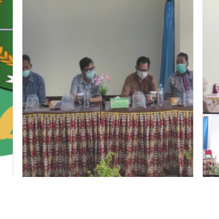
Kurikulum
Ber
...
Sosialisasi dan Diseminasi Penye...
REL
Sosialisasi dan Diseminasi Penyelarasan Kurikulum dan
Badan 