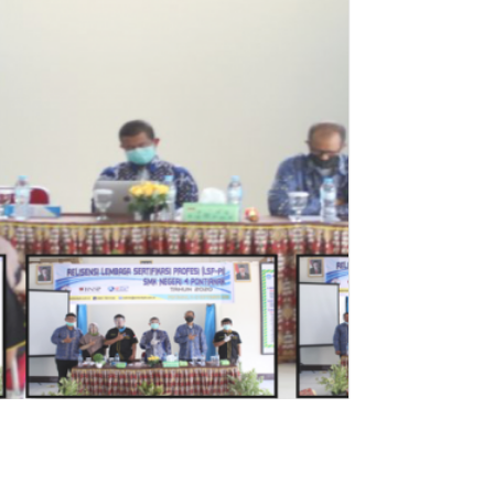
ita
ISENSI LEMBAGA SERTIFIKASI PR...
Nasional Sertifikasi Profesi (BNSP) berdasarkan PP No 10...