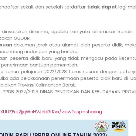
endaftar sekali, dan setelah terdaftar
tidak
dapat
lagi me
 dinyatakan diterima, apabila ternyata ditemukan kondis
atakan GUGUR.
lsuan
dokumen jarak atau alamat oleh peserta didik, ma
i perundang undangan yang berlaku.
an peserta didik baru yang tidak mengacu pada ketentua
n penerimaan bantuan pemerintah.
u tahun pelajaran 2022/2023 harus sesuai dengan petunju
. Jika ada pelaksanaan penerimaan peserta didik baru di lu
dikan Provinsi Kalimantan Barat.
S) PPDB 2022/2023 DINAS PENDIDIKAN DAN KEBUDAYAAN PRO
M7XUUZEuL2jjqWnHVJnbRfRvx/view?usp=sharing