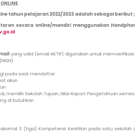
ONLINE
ne tahun pelajaran 2022/2023 adalah sebagai berikut ;
ftaran secara online/mandiri menggunakan Handphon
.go.id
mail
yang valid (email AKTIF) digunakan untuk memverifikas
(NISN)
ngi pada saat mendaftar
at akun
kun
l, memilih Sekolah Tujuan, Nilai Raport Pengetahuan semest
ng di butuhkan
aksimal 3 (tiga) Kompetensi Keahlian pada satu sekolah 