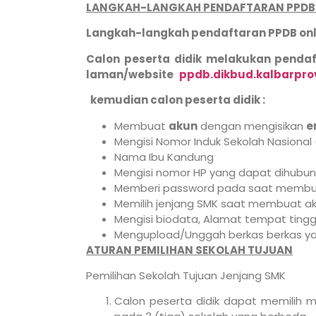
LANGKAH-LANGKAH PENDAFTARAN PPDB 
Langkah-langkah pendaftaran PPDB onli
Calon peserta didik melakukan penda
laman/website
ppdb.dikbud.kalbarprov
kemudian calon peserta didik :
Membuat
akun
dengan mengisikan
e
Mengisi Nomor Induk Sekolah Nasional 
Nama Ibu Kandung
Mengisi nomor HP yang dapat dihubu
Memberi password pada saat membu
Memilih jenjang SMK saat membuat a
Mengisi biodata, Alamat tempat tingga
Mengupload/Unggah berkas berkas ya
ATURAN PEMILIHAN SEKOLAH TUJUAN
Pemilihan Sekolah Tujuan Jenjang SMK
Calon peserta didik dapat memilih m