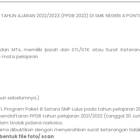
 TAHUN AJARAN 2022/2023 (PPDB 2022) DI SMK NEGERI 4 PONT
 dan MTs, memiliki Ijazah dan STL/STK atau Surat Keterang
5 mata pelajaran
hun sebelumnya.)
STL Program Paket B Setara SMP Lulus pada tahun pelajaran 
endaftaran PPDB tahun pelajaran 2021/2022 (tanggal 20 Juni
alam tindak pidana narkoba.
warna dibuktikan dengan menyerahkan surat keterangan tidak
ntuk file foto/ scan