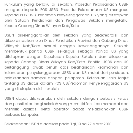
kurikulum yang berlaku di sekolah. Prosedur Pelaksanaan USBN
mengacu kepada POS USBN. Prosedur Pelaksanaan US mengacu
kepada POS US / Pedoman Penyelenggaraan US yang ditetapkan
oleh Satuan Pendidikan dan Pengawas Sekolah mengetahui
Kepala Cabang Dinas Wilayah Kab/Kota.
USBN diselenggarakan oleh sekolah yang terakreditasi dan
dikoordinasikan oleh DInas Pendidikan Provinsi dan Cabang Dinas
Wilayah Kab/Kota sesuai dengan kewenangannya. Sekolah
membentuk panitia USBN sekaligus sebagai Panitia US yang
ditetapkan dengan Keputusan Kepala Sekolah dan dilaporkan
kepada Cabang Dinas Wilayah Kab/Kota. Panitia USBN dan US
bertanggung jawab penuh atas kerahasiaan, keamanan dan
kelancaran penyelenggaraan USBN dan US mulai dari persiapan,
pelaksanaan sampai dengan pelaporan. Ketentuan lebih lanjut
tentang US diatur dalam POS US/Pedoman Penyelenggaraan US
yang ditetapkan oleh sekolah.
USBN dapat dilaksanakan oleh sekolah dengan berbasis kertas
dan pensil atau bagi sekolah yang memiliki fasilitas memadai dan
memiliki aplikasi serta operator dapat melaksanakan USBN
berbasis komputer.
Pelaksanaan USBN diadakan pada Tgl, 19 sd 27 Maret 2018