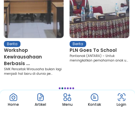
Berita
Berita
Workshop
PLN Goes To School
Kewirausahaan
Pontianak (ANTARA) – Untuk
meningkatkan pemahaman anak u...
Berbasis ...
SMK Pencetak Wirausaha bukan lagi
menjadi hal baru di dunia pe...
1
2
3
4
5
6
Home
Artikel
Menu
Kontak
Login
Nikmati Cara Mudah dan Menyenangkan Ketika Membaca Buku,
Update Informasi Sekolah Hanya Dalam Genggaman
Copyright © 2022 – SMK Negeri 4 Pontianak © All Rights Reserved.
Made with by
Yuven